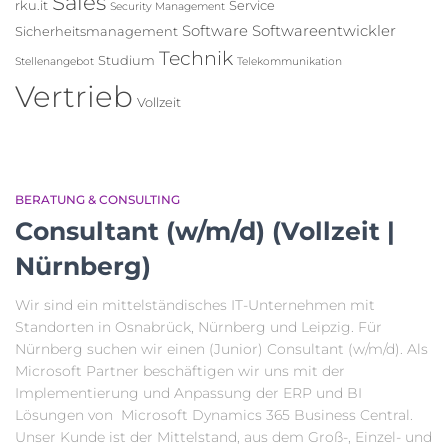
Sales
rku.it
Service
Security Management
Software
Softwareentwickler
Sicherheitsmanagement
Technik
Studium
Stellenangebot
Telekommunikation
Vertrieb
Vollzeit
BERATUNG & CONSULTING
Consultant (w/m/d) (Vollzeit |
Nürnberg)
Wir sind ein mittelständisches IT-Unternehmen mit
Standorten in Osnabrück, Nürnberg und Leipzig. Für
Nürnberg suchen wir einen (Junior) Consultant (w/m/d). Als
Microsoft Partner beschäftigen wir uns mit der
Implementierung und Anpassung der ERP und BI
Lösungen von Microsoft Dynamics 365 Business Central.
Unser Kunde ist der Mittelstand, aus dem Groß-, Einzel- und