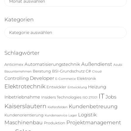
r
c
h
Kategorien
i
K
v
a
t
e
Schlagwörter
g
o
Außendienst
Automatisierungstechnik
Anticimex
Azubi
r
Beratung
BSI-Grundschutz
C#
Bauunternehmen
Cloud
i
Developer
Controlling
Elektronik
E-Commerce
e
Elektrotechnik
Heizung
Entwickler
n
Entwicklung
IT
Jobs
Inbetriebnahme
Insiders Technologies
ISO 27001
Kaiserslautern
Kundenbetreuung
Kiefersfelden
Logistik
Kundenorientierung
Kundenservice
Lager
Maschinenbau
Projektmanagement
Produktion