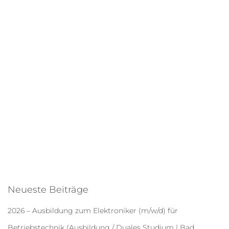
:
Neueste Beiträge
2026 – Ausbildung zum Elektroniker (m/w/d) für
Betriebstechnik (Ausbildung / Duales Studium | Bad