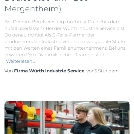
Mergentheim)
Bei Deinem Berufseinstieg möchtest Du nichts dem
Zufall überlassen? Bei der Würth Industrie Service bist
Du genau richtig! Als C-Teile-Partner der
produzierenden Industrie verbinden wir globale Stärke
mit den Werten eines Familienunternehmens. Bei uns
erwarten Dich Dynamik, echter Teamgeist und
Weiterlesen…
Von
Firma Würth Industrie Service
, vor
5 Stunden