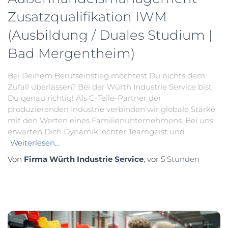
Zusatzqualifikation IWM
(Ausbildung / Duales Studium |
Bad Mergentheim)
Bei Deinem Berufseinstieg möchtest Du nichts dem
Zufall überlassen? Bei der Würth Industrie Service bist
Du genau richtig! Als C-Teile-Partner der
produzierenden Industrie verbinden wir globale Stärke
mit den Werten eines Familienunternehmens. Bei uns
erwarten Dich Dynamik, echter Teamgeist und
Weiterlesen…
Von
Firma Würth Industrie Service
, vor
5 Stunden