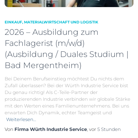
EINKAUF, MATERIALWIRTSCHAFT UND LOGISTIK
2026 – Ausbildung zum
Fachlagerist (m/w/d)
(Ausbildung / Duales Studium |
Bad Mergentheim)
Bei Deinem Berufseinstieg möchtest Du nichts dem
Zufall überlassen? Bei der Würth Industrie Service bist
Du genau richtig! Als C-Teile-Partner der
produzierenden Industrie verbinden wir globale Stärke
mit den Werten eines Familienunternehmens. Bei uns
erwarten Dich Dynamik, echter Teamgeist und
Weiterlesen…
Von
Firma Würth Industrie Service
, vor
5 Stunden