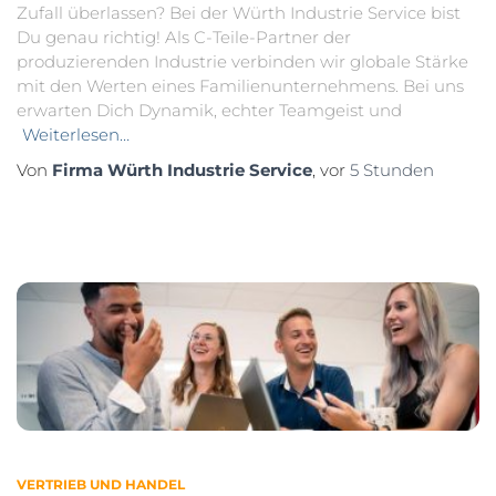
Zufall überlassen? Bei der Würth Industrie Service bist
Du genau richtig! Als C-Teile-Partner der
produzierenden Industrie verbinden wir globale Stärke
mit den Werten eines Familienunternehmens. Bei uns
erwarten Dich Dynamik, echter Teamgeist und
Weiterlesen…
Von
Firma Würth Industrie Service
, vor
5 Stunden
VERTRIEB UND HANDEL