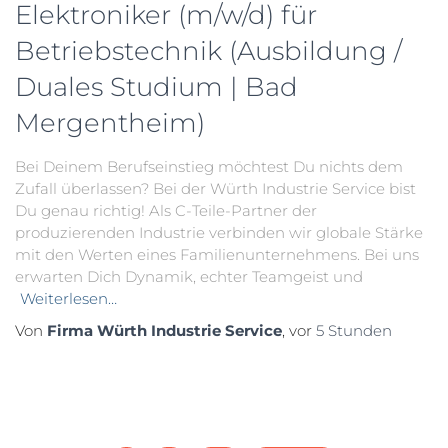
Elektroniker (m/w/d) für
Betriebstechnik (Ausbildung /
Duales Studium | Bad
Mergentheim)
Bei Deinem Berufseinstieg möchtest Du nichts dem
Zufall überlassen? Bei der Würth Industrie Service bist
Du genau richtig! Als C-Teile-Partner der
produzierenden Industrie verbinden wir globale Stärke
mit den Werten eines Familienunternehmens. Bei uns
erwarten Dich Dynamik, echter Teamgeist und
Weiterlesen…
Von
Firma Würth Industrie Service
, vor
5 Stunden