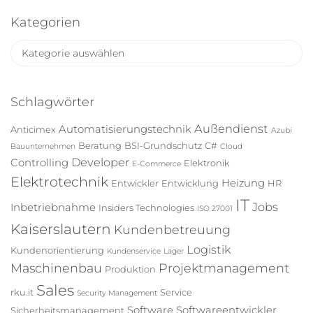
c
h
Kategorien
i
K
v
a
t
e
Schlagwörter
g
o
Außendienst
Automatisierungstechnik
Anticimex
Azubi
r
Beratung
BSI-Grundschutz
C#
Bauunternehmen
Cloud
i
Developer
Controlling
Elektronik
E-Commerce
e
Elektrotechnik
Heizung
Entwickler
Entwicklung
HR
n
IT
Jobs
Inbetriebnahme
Insiders Technologies
ISO 27001
Kaiserslautern
Kundenbetreuung
Logistik
Kundenorientierung
Kundenservice
Lager
Maschinenbau
Projektmanagement
Produktion
Sales
rku.it
Service
Security Management
Software
Softwareentwickler
Sicherheitsmanagement