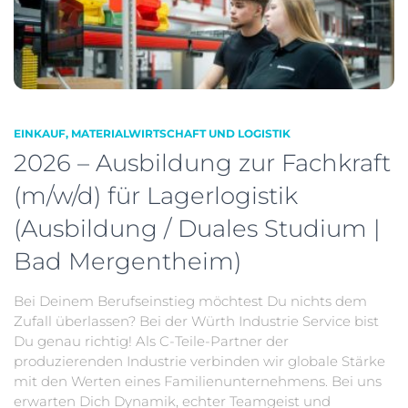
EINKAUF, MATERIALWIRTSCHAFT UND LOGISTIK
2026 – Ausbildung zur Fachkraft
(m/w/d) für Lagerlogistik
(Ausbildung / Duales Studium |
Bad Mergentheim)
Bei Deinem Berufseinstieg möchtest Du nichts dem
Zufall überlassen? Bei der Würth Industrie Service bist
Du genau richtig! Als C-Teile-Partner der
produzierenden Industrie verbinden wir globale Stärke
mit den Werten eines Familienunternehmens. Bei uns
erwarten Dich Dynamik, echter Teamgeist und