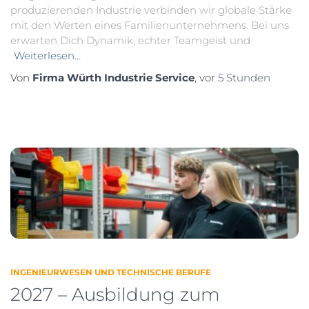
produzierenden Industrie verbinden wir globale Stärke
mit den Werten eines Familienunternehmens. Bei uns
erwarten Dich Dynamik, echter Teamgeist und
Weiterlesen…
Von
Firma Würth Industrie Service
, vor
5 Stunden
INGENIEURWESEN UND TECHNISCHE BERUFE
2027 – Ausbildung zum