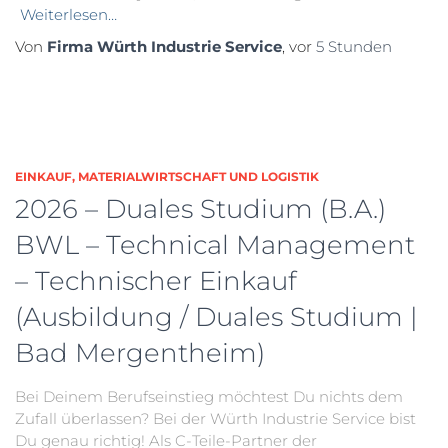
Weiterlesen…
Von
Firma Würth Industrie Service
, vor
5 Stunden
EINKAUF, MATERIALWIRTSCHAFT UND LOGISTIK
2026 – Duales Studium (B.A.)
BWL – Technical Management
– Technischer Einkauf
(Ausbildung / Duales Studium |
Bad Mergentheim)
Bei Deinem Berufseinstieg möchtest Du nichts dem
Zufall überlassen? Bei der Würth Industrie Service bist
Du genau richtig! Als C-Teile-Partner der