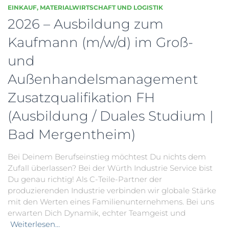
EINKAUF, MATERIALWIRTSCHAFT UND LOGISTIK
2026 – Ausbildung zum
Kaufmann (m/w/d) im Groß-
und
Außenhandelsmanagement
Zusatzqualifikation FH
(Ausbildung / Duales Studium |
Bad Mergentheim)
Bei Deinem Berufseinstieg möchtest Du nichts dem
Zufall überlassen? Bei der Würth Industrie Service bist
Du genau richtig! Als C-Teile-Partner der
produzierenden Industrie verbinden wir globale Stärke
mit den Werten eines Familienunternehmens. Bei uns
erwarten Dich Dynamik, echter Teamgeist und
Weiterlesen…