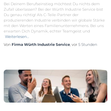
Bei Deinem Berufseinstieg möchtest Du nichts dem
Zufall überlassen? Bei der Würth Industrie Service bist
Du genau richtig! Als C-Teile-Partner der
produzierenden Industrie verbinden wir globale Stärke
mit den Werten eines Familienunternehmens. Bei uns
erwarten Dich Dynamik, echter Teamgeist und
Weiterlesen…
Von
Firma Würth Industrie Service
, vor
5 Stunden