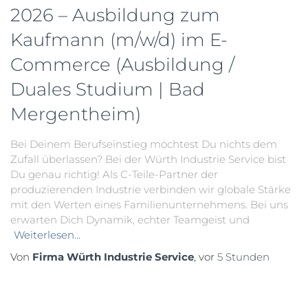
2026 – Ausbildung zum
Kaufmann (m/w/d) im E-
Commerce (Ausbildung /
Duales Studium | Bad
Mergentheim)
Bei Deinem Berufseinstieg möchtest Du nichts dem
Zufall überlassen? Bei der Würth Industrie Service bist
Du genau richtig! Als C-Teile-Partner der
produzierenden Industrie verbinden wir globale Stärke
mit den Werten eines Familienunternehmens. Bei uns
erwarten Dich Dynamik, echter Teamgeist und
Weiterlesen…
Von
Firma Würth Industrie Service
, vor
5 Stunden