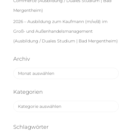
Commerce (Ausbildung / Duales Studium | Bad
Mergentheim)
2026 – Ausbildung zum Kaufmann (m/w/d) im
Groß- und Außenhandelsmanagement
(Ausbildung / Duales Studium | Bad Mergentheim)
Archiv
A
r
c
h
Kategorien
i
v
K
a
t
e
Schlagwörter
g