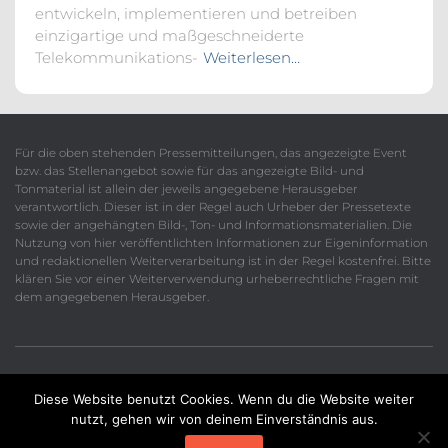
entwickeln, implementieren und betreiben
einzigartige und maßgeschneiderte
Telekommunikations-
Weiterlesen…
Für die oben stehenden Pressemitteilungen, das angezeigte Event
bzw. das Stellenangebot sowie für das angezeigte Bild- und
Tonmaterial ist allein der jeweils angegebene Herausgeber
verantwortlich. Dieser ist in der Regel auch Urheber der Pressetexte
sowie der angehängten Bild-, Ton- und Informationsmaterialien. Die
Nutzung von hier veröffentlichten Informationen zur Eigeninformation
und redaktionellen Weiterverarbeitung ist in der Regel kostenfrei. Bitte
klären Sie vor einer Weiterverwendung urheberrechtliche Fragen mit
dem angegebenen Herausgeber.
Diese Website benutzt Cookies. Wenn du die Website weiter
Datenschutzerklärung
Impressum
Kontakt
nutzt, gehen wir von deinem Einverständnis aus.