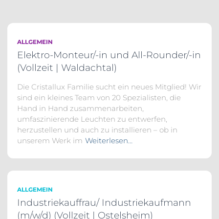
ALLGEMEIN
Elektro-Monteur/-in und All-Rounder/-in
(Vollzeit | Waldachtal)
Die Cristallux Familie sucht ein neues Mitglied! Wir
sind ein kleines Team von 20 Spezialisten, die
Hand in Hand zusammenarbeiten,
umfaszinierende Leuchten zu entwerfen,
herzustellen und auch zu installieren – ob in
unserem Werk im
Weiterlesen…
ALLGEMEIN
Industriekauffrau/ Industriekaufmann
(m/w/d) (Vollzeit | Ostelsheim)