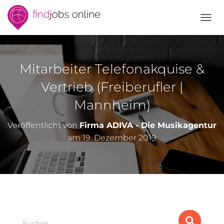
N
A
V
I
G
Mitarbeiter Telefonakquise &
A
T
Vertrieb (Freiberufler |
I
Mannheim)
O
N
U
Veröffentlicht von
Firma ADIVA - Die Musikagentur
M
am
19. Dezember 2019
S
C
H
A
L
T
E
N
S
Suchen …