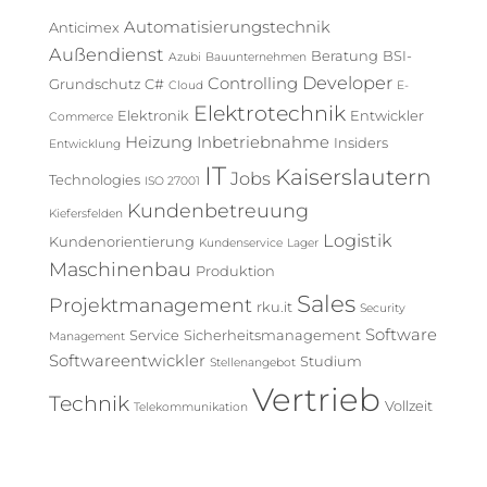
o
Automatisierungstechnik
Anticimex
r
Außendienst
Beratung
BSI-
Azubi
Bauunternehmen
i
Developer
Controlling
Grundschutz
C#
e
Cloud
E-
Elektrotechnik
n
Elektronik
Entwickler
Commerce
Heizung
Inbetriebnahme
Insiders
Entwicklung
IT
Kaiserslautern
Jobs
Technologies
ISO 27001
Kundenbetreuung
Kiefersfelden
Logistik
Kundenorientierung
Kundenservice
Lager
Maschinenbau
Produktion
Sales
Projektmanagement
rku.it
Security
Software
Service
Sicherheitsmanagement
Management
Softwareentwickler
Studium
Stellenangebot
Vertrieb
Technik
Vollzeit
Telekommunikation